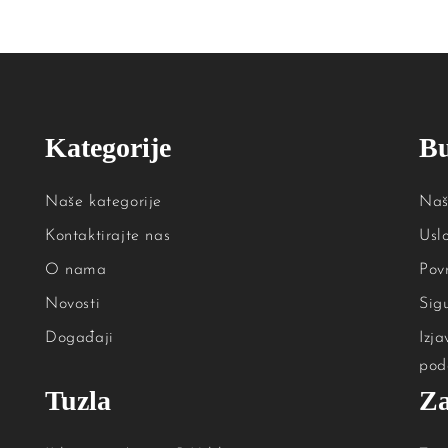
Kategorije
B
Naše kategorije
Naš
Kontaktirajte nas
Usl
O nama
Povr
Novosti
Sig
Događaji
Izja
pod
Tuzla
Za