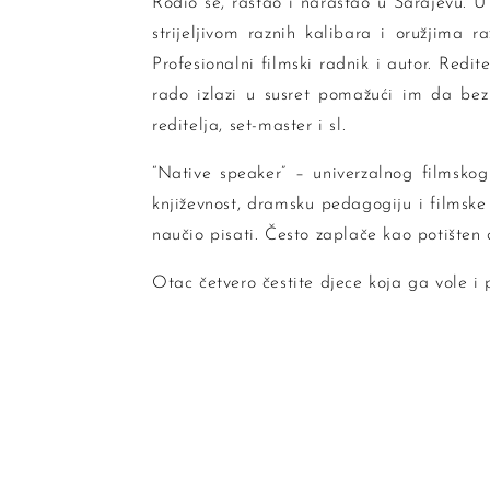
Rodio se, rastao i narastao u Sarajevu. 
strijeljivom raznih kalibara i oružjima r
Profesionalni filmski radnik i autor. Redit
rado izlazi u susret pomažući im da bez
reditelja, set-master i sl.
“Native speaker” – univerzalnog filmskog
književnost, dramsku pedagogiju i filmske
naučio pisati. Često zaplače kao potišten 
Otac četvero čestite djece koja ga vole 