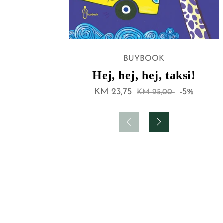
BUYBOOK
Izdavač:
Hej, hej, hej, taksi!
Akcijska
KM 23,75
Regularna
-5%
KM 25,00
cijena
cijena