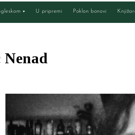
engleskom
U pripremi
Poklon bonovi
Knjiža
ć Nenad