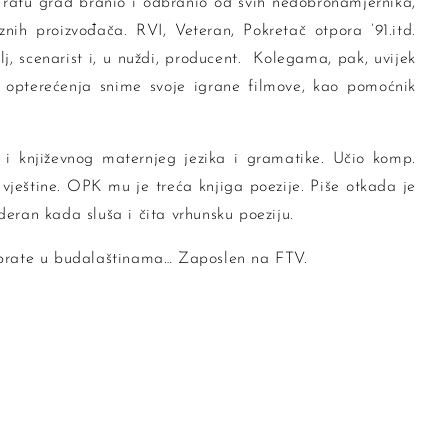
U ratu grad branio i odbranio od svih nedobronamjernika,
aznih proizvođača. RVI, Veteran, Pokretač otpora ’91.itd.
elj, scenarist i, u nuždi, producent. Kolegama, pak, uvijek
 opterećenja snime svoje igrane filmove, kao pomoćnik
 i književnog maternjeg jezika i gramatike. Učio komp.
 vještine. OPK mu je treća knjiga poezije. Piše otkada je
deran kada sluša i čita vrhunsku poeziju.
i prate u budalaštinama… Zaposlen na FTV.