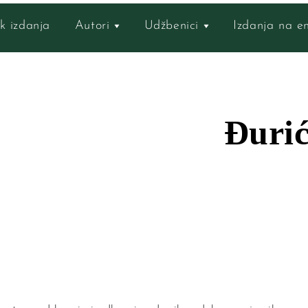
k izdanja
Autori
Udžbenici
Izdanja na 
Đuri