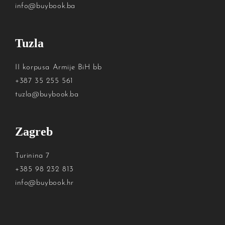
info@buybook.ba
Tuzla
II korpusa Armije BiH bb
+387 35 255 561
tuzla@buybook.ba
Zagreb
Turinina 7
+385 98 232 813
info@buybook.hr