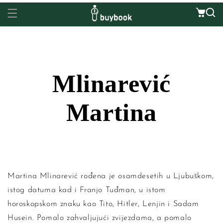
koči na sadržaj
Mlinarević
Martina
Martina Mlinarević rođena je osamdesetih u Ljubuškom,
istog datuma kad i Franjo Tuđman, u istom
horoskopskom znaku kao Tito, Hitler, Lenjin i Sadam
Husein. Pomalo zahvaljujući zvijezdama, a pomalo