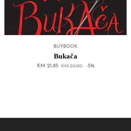
BUYBOOK
Izdavač:
Bukača
Akcijska
KM 21,85
Regularna
-5%
KM 23,00
cijena
cijena